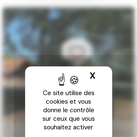
X
MASQUER
Ce site utilise des
cookies et vous
donne le contrôle
sur ceux que vous
souhaitez activer