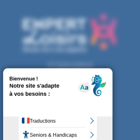
127 Chemin de Bel Air
33850 LEOGNAN
05 56 91 43 71
Nous écrire par mail
Suivez-nous !