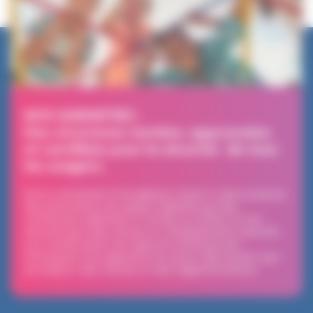
NOS GARANTIES :
Des structures testées, approuvées
et certifiées pour la sécurité de tous
les usagers.
De la commande à l’installation, Expert Loisirs propose
des prestations de qualité réalisées par des
techniciens diplômés et formés au métier et à la
sécurité des aires de jeux et d’équipements sportifs.
Les certifications de capacité obtenues par
l’entreprise sont garantes du savoir-faire autant que
du respect des normes et des réglementations.