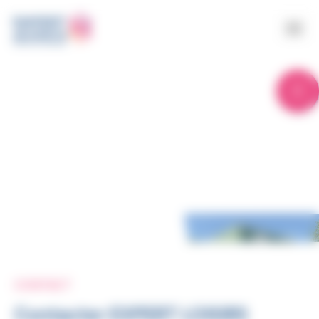
Panneau de gestion des cookies
Contact
Accueil >
Contact
CONTACT
Contacter EXPERT LOISIRS