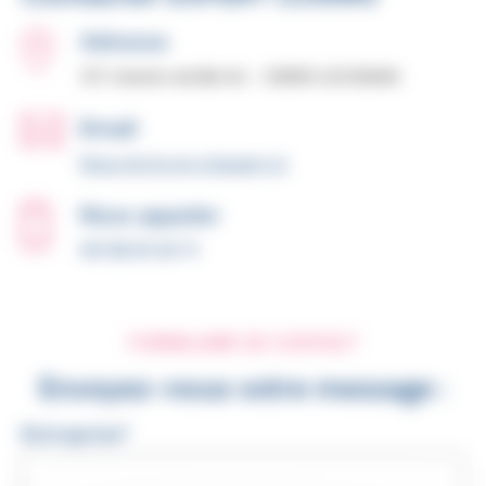
Adresse
127 chemin de Bel Air - 33850 LEOGNAN
Email
Nous écrire en cliquant ici
Nous appeler
05 56 91 43 71
FORMULAIRE DE CONTACT
Envoyez-nous votre message :
Entreprise*